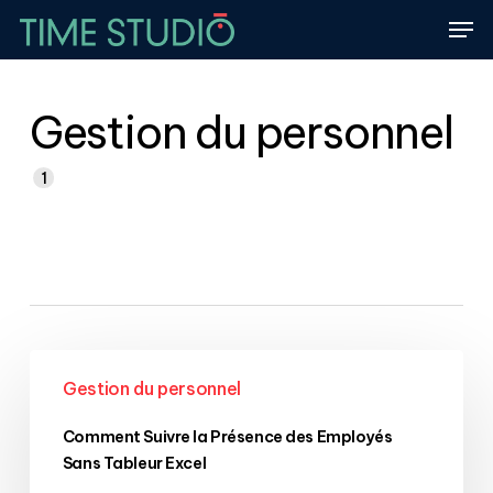
Skip
Men
to
Close
main
Menu
content
Gestion du personnel
1
Comment
Gestion du personnel
Suivre
la
Comment Suivre la Présence des Employés
Présence
Sans Tableur Excel