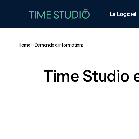
Skip
to
Le Logiciel
main
content
Home
»
Demande d’informations
Time Studio e