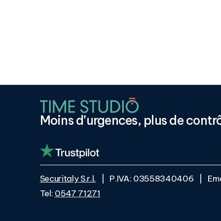
Moins
d’urgences,
plus
de
contrô
Securitaly S.r.l.
| P.IVA: 03558340406 | Ema
Tel:
0547 71271