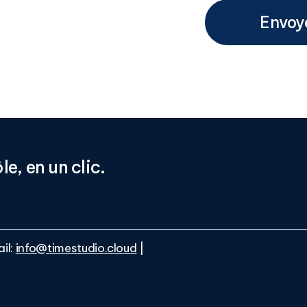
le,
en
un
clic.
il:
info@timestudio.cloud
|