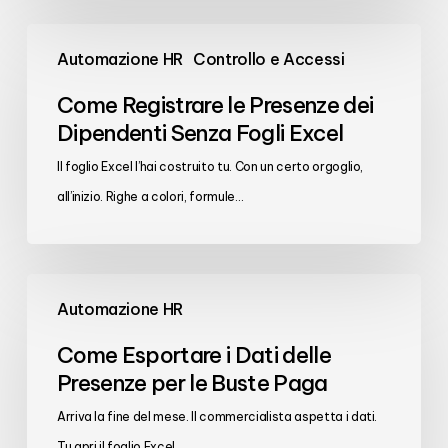
Come
Automazione HR
Controllo e Accessi
Registrare
le
Come Registrare le Presenze dei
Presenze
Dipendenti Senza Fogli Excel
dei
Il foglio Excel l’hai costruito tu. Con un certo orgoglio,
Dipendenti
all’inizio. Righe a colori, formule…
Senza
Fogli
Excel
Come
Automazione HR
Esportare
i
Come Esportare i Dati delle
Dati
Presenze per le Buste Paga
delle
Arriva la fine del mese. Il commercialista aspetta i dati.
Presenze
Tu apri il foglio Excel,…