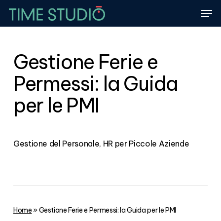
Skip
Men
to
Close
main
Menu
content
Gestione Ferie e
Permessi: la Guida
per le PMI
Gestione del Personale
,
HR per Piccole Aziende
Home
»
Gestione Ferie e Permessi: la Guida per le PMI