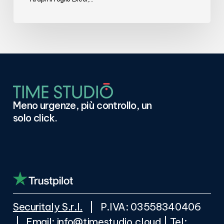
per
le
Buste
Paga
Meno
urgenze,
più
controllo,
un
solo
click.
Securitaly S.r.l.
| P.IVA: 03558340406
| Email:
info@timestudio.cloud
| Tel: