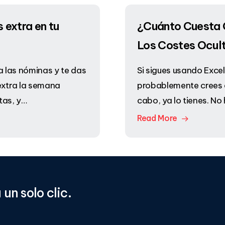
 extra en tu
¿Cuánto Cuesta G
Los Costes Ocul
a las nóminas y te das
Si sigues usando Excel
extra la semana
probablemente crees q
tas, y…
cabo, ya lo tienes. N
Read More
a
un
solo
clic.