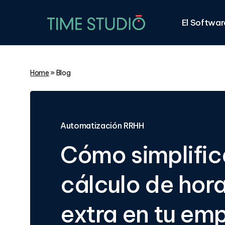
Skip
to
El Softwar
main
content
Home
»
Blog
Automatización RRHH
Cómo simplifica
cálculo de hor
extra en tu em