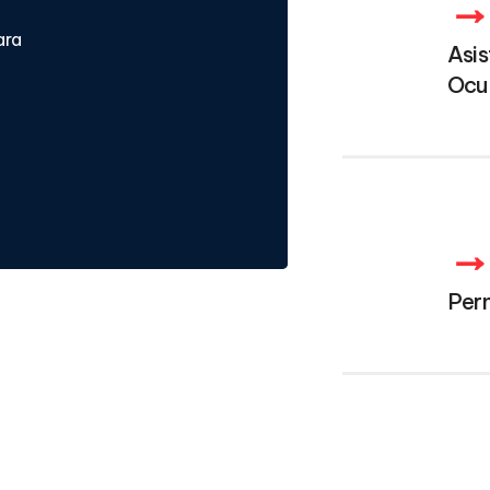
ara
Asis
Ocu
Per