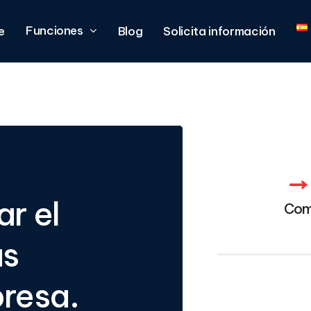
Funciones
e
Blog
Solicita información
r el
Com
as
presa.